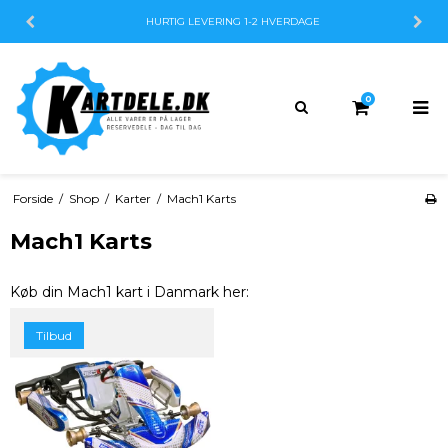
HURTIG LEVERING
1-2 HVERDAGE
0
Forside
/
Shop
/
Karter
/
Mach1 Karts
Mach1 Karts
Køb din Mach1 kart i Danmark her:
Tilbud