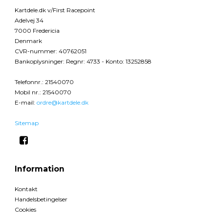
Kartdele.dk v/First Racepoint
Adelvej 34
7000 Fredericia
Denmark
CVR-nummer
:
40762051
Bankoplysninger
:
Regnr: 4733 - Konto: 13252858
Telefonnr.
:
21540070
Mobil nr.
:
21540070
E-mail
:
ordre@kartdele.dk
Sitemap
Information
Kontakt
Handelsbetingelser
Cookies