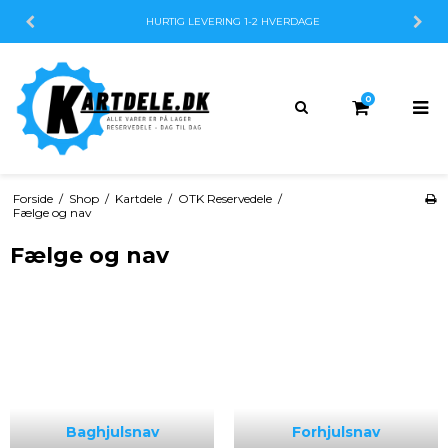
HURTIG LEVERING
1-2 HVERDAGE
0
Forside
/
Shop
/
Kartdele
/
OTK Reservedele
/
Fælge og nav
Fælge og nav
Baghjulsnav
Forhjulsnav