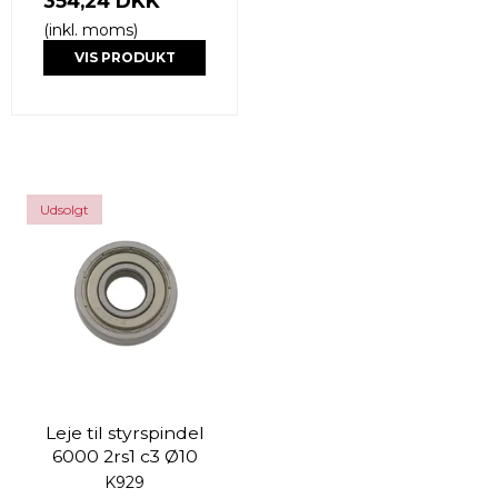
354,24 DKK
(inkl. moms)
VIS PRODUKT
Udsolgt
Leje til styrspindel
6000 2rs1 c3 Ø10
K929