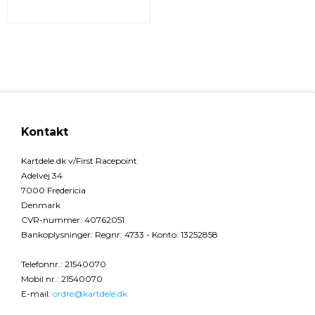
Kontakt
Kartdele.dk v/First Racepoint
Adelvej 34
7000 Fredericia
Denmark
CVR-nummer
:
40762051
Bankoplysninger
:
Regnr: 4733 - Konto: 13252858
Telefonnr.
:
21540070
Mobil nr.
:
21540070
E-mail
:
ordre@kartdele.dk