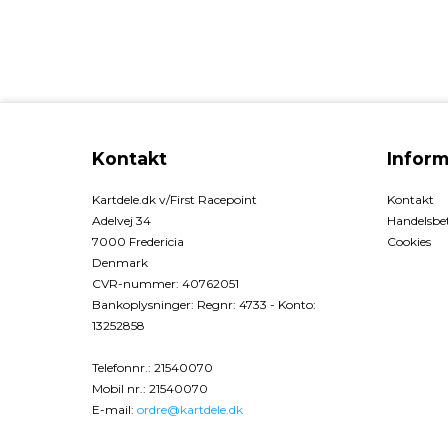
Kontakt
Inform
Kartdele.dk v/First Racepoint
Kontakt
Adelvej 34
Handelsbet
7000 Fredericia
Cookies
Denmark
CVR-nummer
:
40762051
Bankoplysninger
:
Regnr: 4733 - Konto:
13252858
Telefonnr.
:
21540070
Mobil nr.
:
21540070
E-mail
:
ordre@kartdele.dk