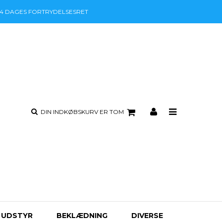
14 DAGES
FORTRYDELSESRET
DIN INDKØBSKURV ER TOM
 UDSTYR
BEKLÆDNING
DIVERSE