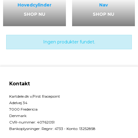
Hovedcylinder
Nav
SHOP NU
SHOP NU
Ingen produkter fundet.
Kontakt
Kartdele.dk v/First Racepoint
Adelvej 34
7000 Fredericia
Denmark
CVR-nummer
:
40762051
Bankoplysninger
:
Regnr: 4733 - Konto: 13252858