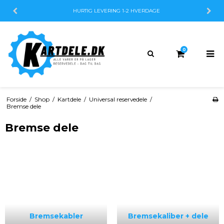
HURTIG LEVERING
1-2 HVERDAGE
0
Forside
/
Shop
/
Kartdele
/
Universal reservedele
/
Bremse dele
Bremse dele
Bremsekabler
Bremsekaliber + dele