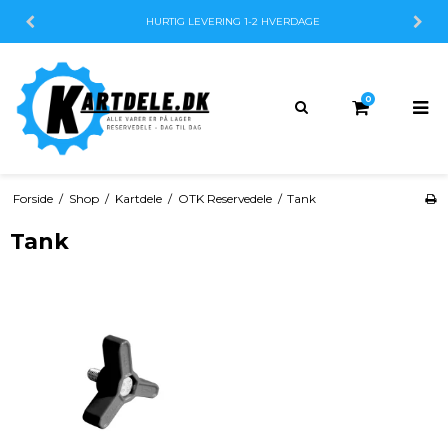
HURTIG LEVERING
1-2 HVERDAGE
0
Forside
/
Shop
/
Kartdele
/
OTK Reservedele
/
Tank
Tank